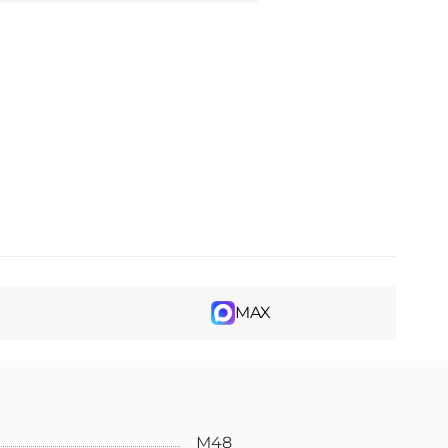
MAX
М48