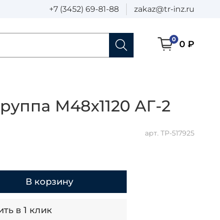
+7 (3452) 69-81-88
zakaz@tr-inz.ru
0
0 ₽
руппа М48х1120 АГ-2
арт.
ТР-517925
В корзину
ть в 1 клик