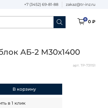
+7 (3452) 69-81-88
zakaz@tr-inz.ru
0
0 ₽
блок АБ-2 М30х1400
арт.
ТР-731151
В корзину
ть в 1 клик