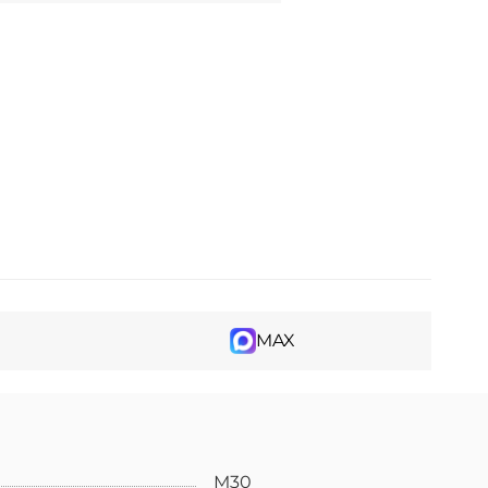
MAX
М30