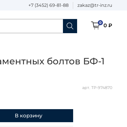
+7 (3452) 69-81-88
zakaz@tr-inz.ru
0
0 ₽
аментных болтов БФ-1
арт.
ТР-974870
В корзину