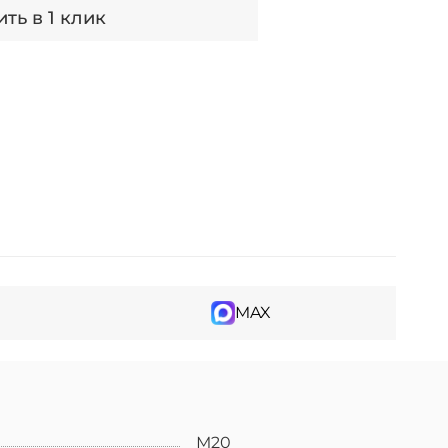
ть в 1 клик
MAX
М20