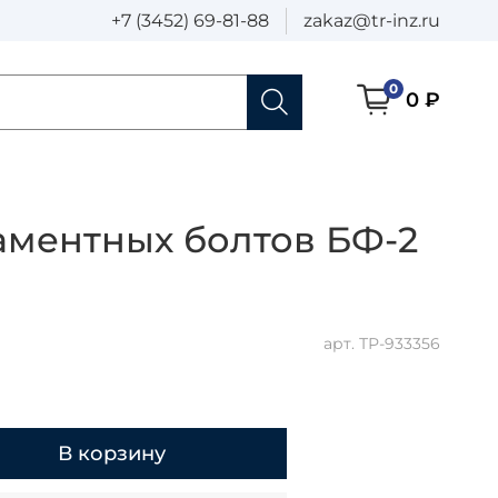
+7 (3452) 69-81-88
zakaz@tr-inz.ru
0
0 ₽
аментных болтов БФ-2
арт.
ТР-933356
В корзину