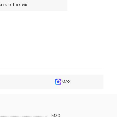
ть в 1 клик
MAX
М30