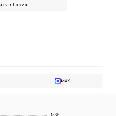
ть в 1 клик
MAX
М36