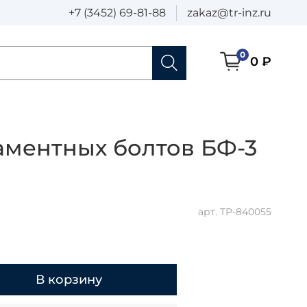
+7 (3452) 69-81-88
zakaz@tr-inz.ru
0
0 ₽
аментных болтов БФ-3
арт.
ТР-840055
В корзину