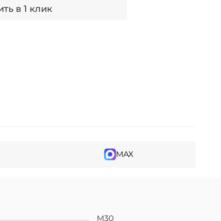
ть в 1 клик
MAX
М30