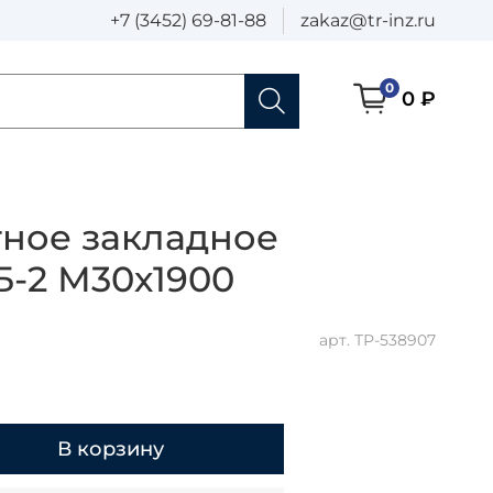
+7 (3452) 69-81-88
zakaz@tr-inz.ru
0
0 ₽
ное закладное
Б-2 М30х1900
арт.
ТР-538907
В корзину