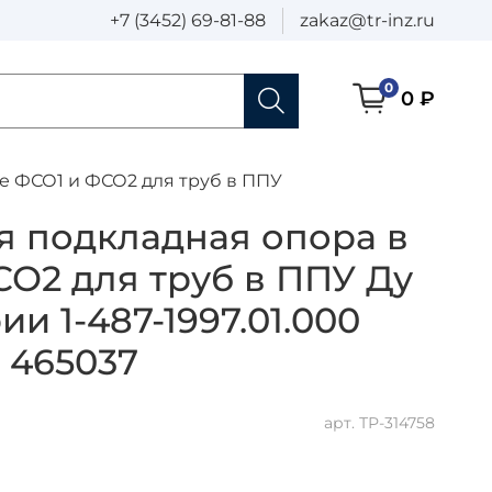
+7 (3452) 69-81-88
zakaz@tr-inz.ru
0
0 ₽
е ФСО1 и ФСО2 для труб в ППУ
я подкладная опора в
О2 для труб в ППУ Ду
ии 1-487-1997.01.000
6 465037
арт.
ТР-314758