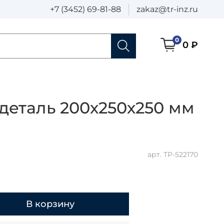
+7 (3452) 69-81-88
zakaz@tr-inz.ru
0
0 ₽
деталь 200х250х250 мм
арт.
ТР-522170
В корзину