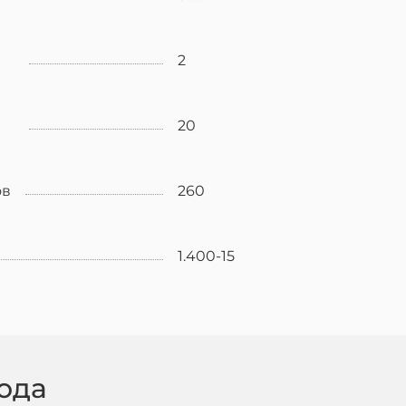
2
20
ов
260
1.400-15
ода