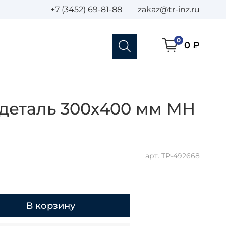
+7 (3452) 69-81-88
zakaz@tr-inz.ru
0
0 ₽
 деталь 300х400 мм МН
арт.
ТР-492668
В корзину