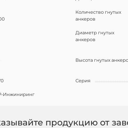
Количество гнутых
00
анкеров
Диаметр гнутых
анкеров
4
Высота гнутых анкер
70
Серия
Р-Инжиниринг
казывайте продукцию от зав