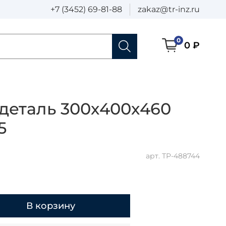
+7 (3452) 69-81-88
zakaz@tr-inz.ru
0
0 ₽
деталь 300х400х460
5
арт.
ТР-488744
В корзину