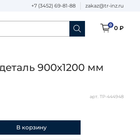
+7 (3452) 69-81-88
zakaz@tr-inz.ru
0
0 ₽
деталь 900х1200 мм
арт.
ТР-444948
В корзину