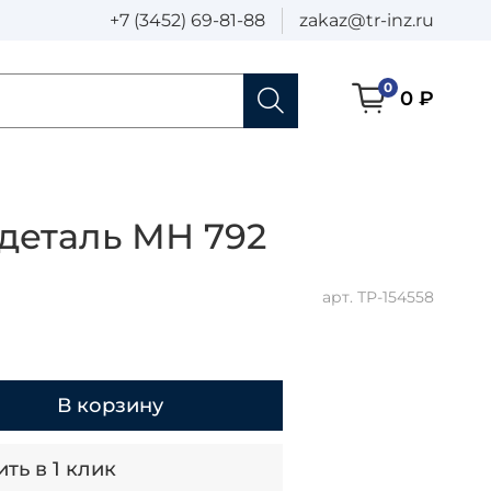
+7 (3452) 69-81-88
zakaz@tr-inz.ru
0
0 ₽
деталь МН 792
арт.
ТР-154558
В корзину
ть в 1 клик